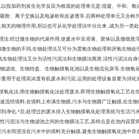
,以投加药剂发生化学反应为根底的处理单元是:混凝、中和、氧
吸附、离子交换以及电渗析和反渗透等.后两种处理单元又合称
之相关的物理作用,所以也可从化学处理法中分出来 ,成为另一类处
法:经过微生物的代谢作用,使废水中呈溶液、胶体以及微细悬
用微生物的不同,生物处理法又可分为需氧生物处理和厌氧生物处
需氧生物处理法又分为活性污泥法和生物膜法两类.活性污泥法自身
物滤池、生物转盘、生物触摸氧化池以及生物流化床等.生物氧化
首要用于处理高浓度有机废水和污泥.运用的处理设备首要为消化池
氧化法:用生物触摸氧化法处理废水,即用生物触摸氧化工艺在生
速流经填料.在填料上布满生物膜,污水与生物膜广泛触摸,在生
得到净化.*后,处理过的废水排入生物触摸氧化处理系统与生活污
性污泥法与生物滤池之间的生物膜法工艺,其特点是在池内设置填
保污水同浸没在污水中的填料充分触摸,避免生物触摸氧化池中存