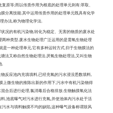
化复原等;而以传质作用为根底的处理单元则有:萃取、
为膜分离技能.其中运用传质作用的处理单元既具有化学
理办法,称为物理化学法.
浮状况的有机污染物,转化为稳定、无害的物质的废水处
理两种类型.废水生物处理广泛运用的是需氧生物处理
就是一种处理单元,它有多种运转方式.归于生物膜法的
塘法又称自然生物处理法.厌氧生物处理法,又叫生物
.
物反应池内充填填料,已经充氧的污水浸没悉数填料,
物膜上微生物的推陈出新的作用下,污水中有机污染物得
水混合后进行处理,氯消毒后合格排放.生物触摸氧化法
料,池底曝气对污水进行充氧,并使池体内污水处于活
在污水与填料触摸不均的缺陷,这种曝气设备称谓鼓风